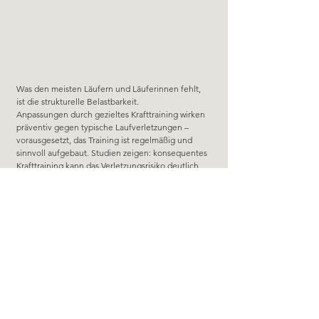
Was den meisten Läufern und Läuferinnen fehlt, 
ist die strukturelle Belastbarkeit.
Anpassungen durch gezieltes Krafttraining wirken 
präventiv gegen typische Laufverletzungen – 
vorausgesetzt, das Training ist regelmäßig und 
sinnvoll aufgebaut. Studien zeigen: konsequentes 
Krafttraining kann das Verletzungsrisiko deutlich 
senken.
Um also nicht nur stärker und schneller zu werden, 
sondern auch deine Knochen, Sehnen und 
Muskeln belastbarer zu machen ist Krafttraining 
nicht optional sondern super wichtig für dich.
4. Weniger verletzt als Läufer