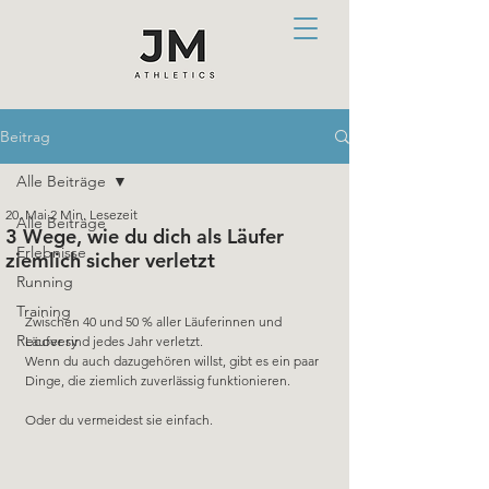
Beitrag
Alle Beiträge
20. Mai
2 Min. Lesezeit
Alle Beiträge
3 Wege, wie du dich als Läufer
Erlebnisse
ziemlich sicher verletzt
Running
Training
Zwischen 40 und 50 % aller Läuferinnen und 
Recovery
Läufer sind jedes Jahr verletzt.
Wenn du auch dazugehören willst, gibt es ein paar 
Dinge, die ziemlich zuverlässig funktionieren.
Oder du vermeidest sie einfach.