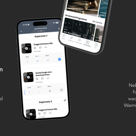
n
Ne
f
nd
wac
Warm-