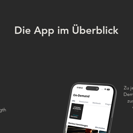
Die App im Überblick
Zu j
Dem
zu
gth