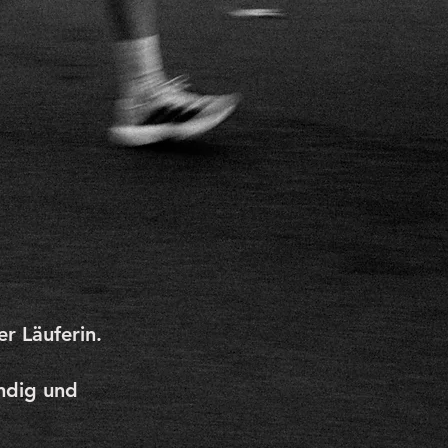
r Läuferin.​
ndig und