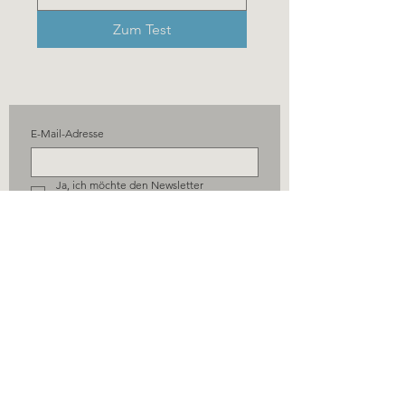
Zum Test
E-Mail-Adresse
Ja, ich möchte den Newsletter 
abonnieren.
Einreichen
© Jannes Müller 2026
Datenschutz
Impressum
AGB´s
Widerrufsrecht